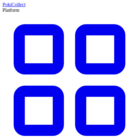
PokiCollect
Platform