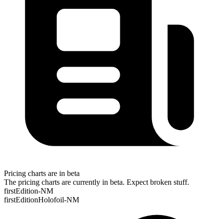
Pricing charts are in beta
The pricing charts are currently in beta. Expect broken stuff.
firstEdition-NM
firstEditionHolofoil-NM