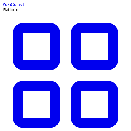
PokiCollect
Platform