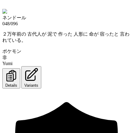
ネンドール
048/096
２万年前の 古代人が 泥で 作った 人形に 命が 宿ったと 言わ
れている。
ポケモン
非
Yumi
Details
Variants