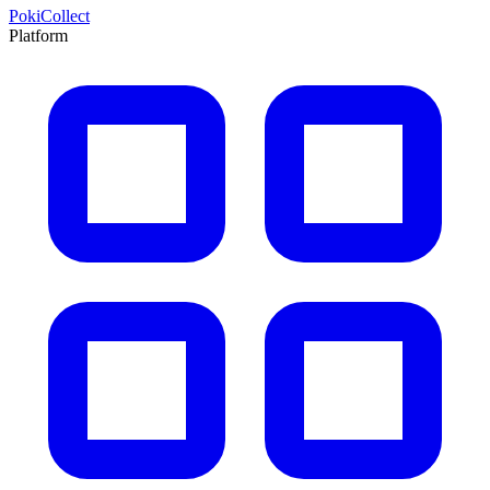
PokiCollect
Platform