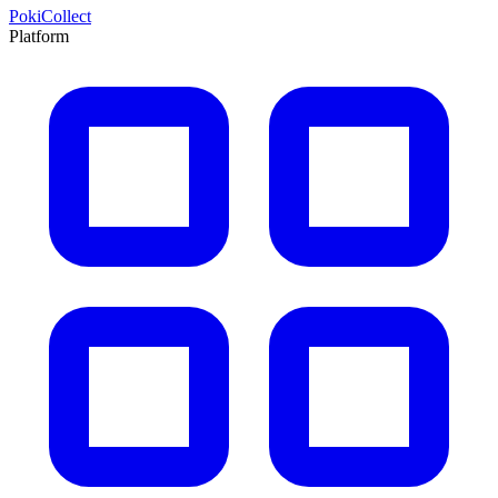
PokiCollect
Platform