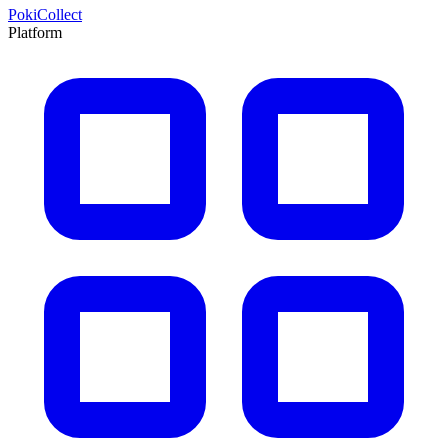
PokiCollect
Platform