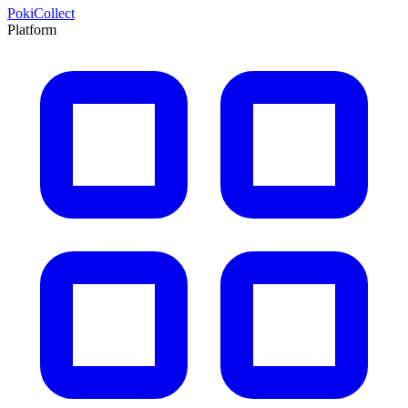
PokiCollect
Platform