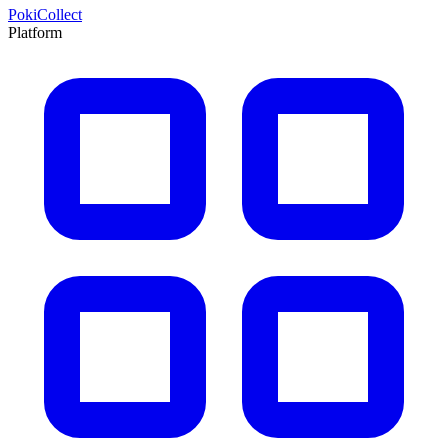
PokiCollect
Platform