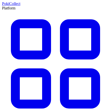
PokiCollect
Platform