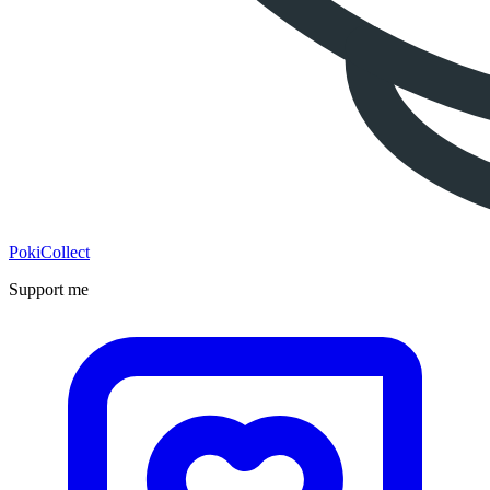
PokiCollect
Support me