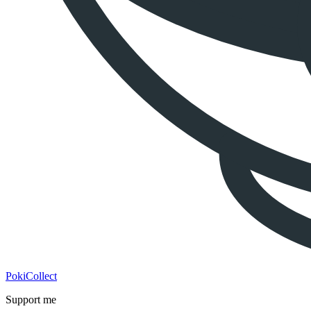
PokiCollect
Support me