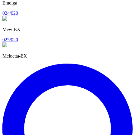
Emolga
024/020
Mew-EX
025/020
Meloetta-EX