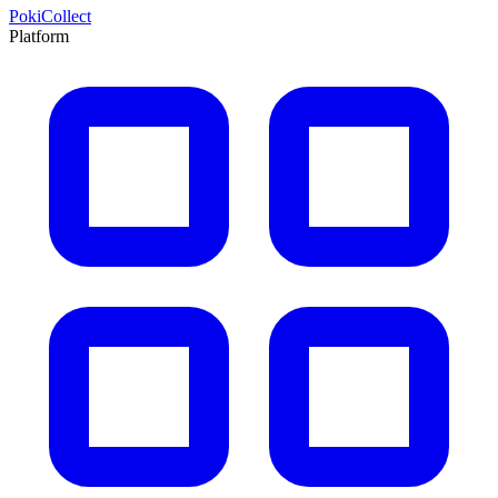
PokiCollect
Platform