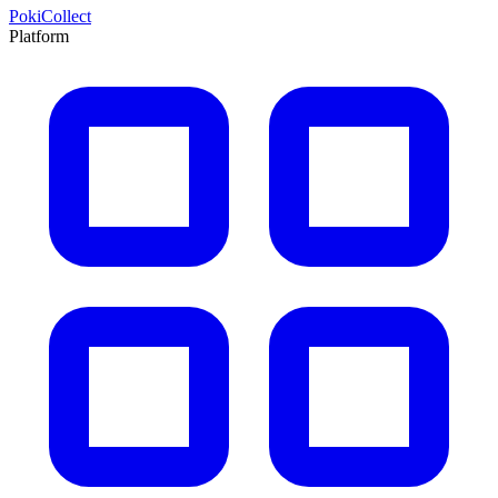
PokiCollect
Platform