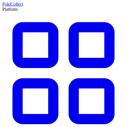
PokiCollect
Platform