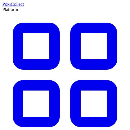
PokiCollect
Platform