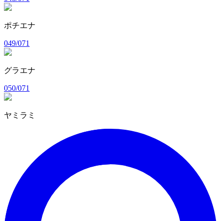
ポチエナ
049/071
グラエナ
050/071
ヤミラミ