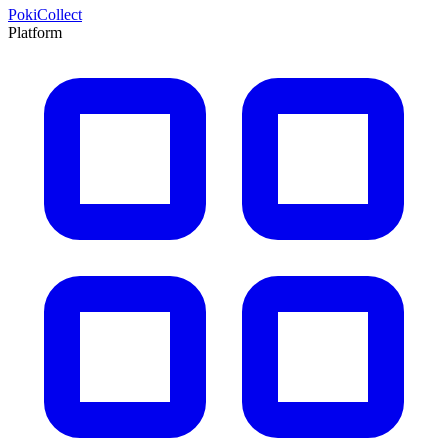
PokiCollect
Platform