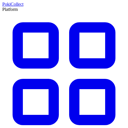
PokiCollect
Platform